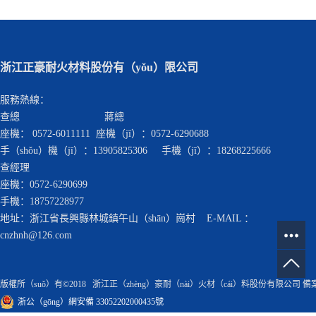
浙江正豪耐火材料股份有（yǒu）限公司
服務熱線：
查總 蔣總
座機： 0572-6011111 座機（jī）：0572-6290688
手（shǒu）機（jī）：13905825306 手機（jī）：18268225666
查經理
座機：0572-6290699
手機：18757228977
地址：浙江省長興縣林城鎮午山（shān）崗村 E-MAIL ：
cnzhnh@126.com
版權所（suǒ）有©2018 浙江正（zhèng）豪耐（nài）火材（cái）料股份有限公司 
浙公（gōng）網安備 33052202000435號