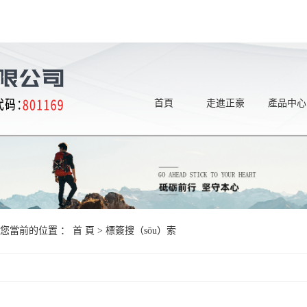
首頁
走進正豪
產品中心
您當前的位置 ：
首 頁
> 標簽搜（sōu）索