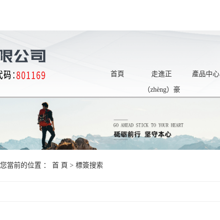
首頁
走進正
產品中心
（zhèng）豪
您當前的位置 ：
首 頁
> 標簽搜索