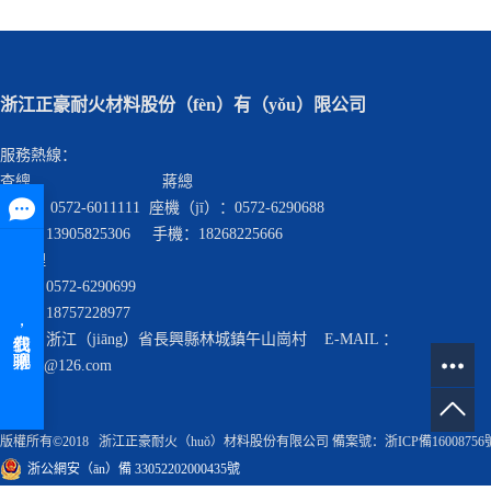
浙江正豪耐火材料股份（fèn）有（yǒu）限公司
服務熱線：
查總 蔣總
座機： 0572-6011111 座機（jī）：0572-6290688
手機：13905825306 手機：18268225666
查經理
座機：0572-6290699
手機：18757228977
地址：浙江（jiāng）省長興縣林城鎮午山崗村 E-MAIL ：
cnzhnh@126.com
版權所有©2018 浙江正豪耐火（huǒ）材料股份有限公司 備案號：
浙ICP備16008756
浙公網安（ān）備 33052202000435號