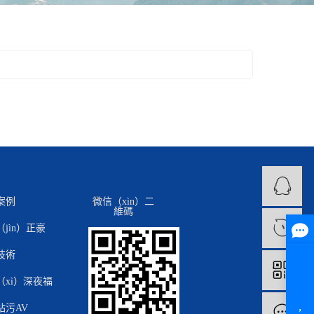
案例
微信（xìn）二
維碼
jìn）正豪
1
技術
（xì）深夜福
站污AV