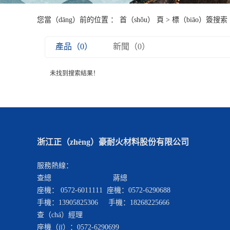
您當（dāng）前的位置 ：
首（shǒu） 頁
> 標（biāo）簽搜索
產品（0）
新聞（0）
未找到搜索結果！
浙江正（zhèng）豪耐火材料股份有限公司
服務熱線：
查總 蔣總
座機： 0572-6011111 座機：0572-6290688
手機：13905825306 手機：18268225666
查（chá）經理
座機（jī）：0572-6290699