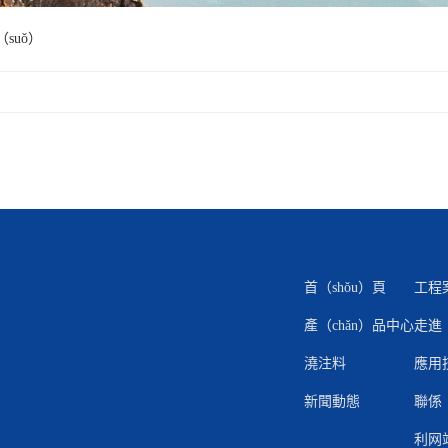
（suǒ）
首（shǒu）頁
工程
產（chǎn）品中心
走進（
澆注料
應用
新聞動態
聯係
利网