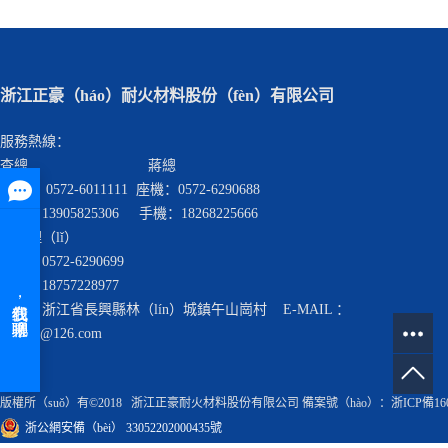
浙江正豪（háo）耐火材料股份（fèn）有限公司
服務熱線：
查總 蔣總
座機： 0572-6011111 座機：0572-6290688
手機：13905825306 手機：18268225666
查經理（lǐ）
座機：0572-6290699
手機：18757228977
地址：浙江省長興縣林（lín）城鎮午山崗村 E-MAIL ：
cnzhnh@126.com
版權所（suǒ）有©2018 浙江正豪耐火材料股份有限公司 備案號（hào）：
浙ICP備16
浙公網安備（bèi） 33052202000435號