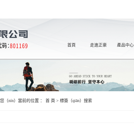
首頁
走進正豪
產品中心
您（nín）當前的位置 ：
首 頁
> 標簽（qiān）搜索