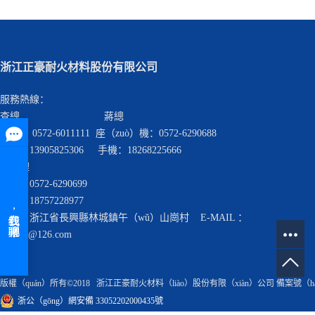
浙江正豪耐火材料股份有限公司
服務熱線：
查總 蔣總
座機： 0572-6011111 座（zuò）機：0572-6290688
手機：13905825306 手機：18268225666
查經理
座機：0572-6290699
手機：18757228977
地址：浙江省長興縣林城鎮午（wǔ）山崗村 E-MAIL ：
cnzhnh@126.com
版權（quán）所有©2018 浙江正豪耐火材料（liào）股份有限（xiàn）公司 備案號（h
浙公（gōng）網安備 33052202000435號