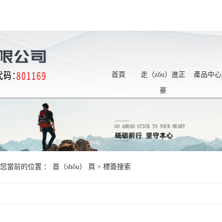
首頁
走（zǒu）進正
產品中心
豪
您當前的位置 ：
首（shǒu） 頁
> 標簽搜索