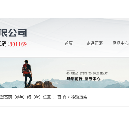
首頁
走進正豪
產品中心
您當前（qián）的（de）位置 ：
首 頁
> 標簽搜索