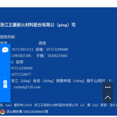
浙江正豪耐火材料股份有限公（gōng）司
服務熱線：
查總 蔣總
座機： 0572-6011111 座機：0572-6290688
手機：13905825306 手機：18268225666
查（chá）經理
座機：0572-6290699
手機：18757228977
地址：浙江（jiāng）省長（zhǎng）興縣林城（chéng）鎮午山崗村 E-
MAIL ：cnzhnh@126.com
版（bǎn）權所有©2018 浙江正豪耐火材料股份有限公司（sī） 備（bèi）案號：
浙IC
浙公網安備 33052202000435號