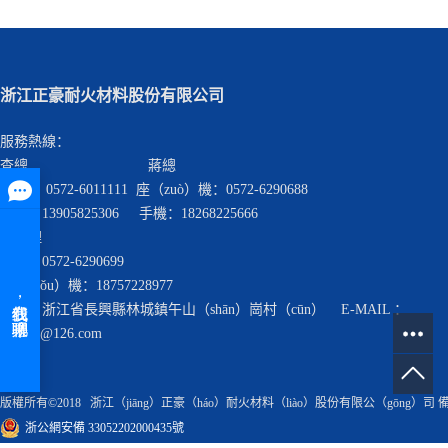
浙江正豪耐火材料股份有限公司
服務熱線：
查總 蔣總
座機： 0572-6011111 座（zuò）機：0572-6290688
手機：13905825306 手機：18268225666
查經理
座機：0572-6290699
手（shǒu）機：18757228977
地址：浙江省長興縣林城鎮午山（shān）崗村（cūn） E-MAIL ：
cnzhnh@126.com
版權所有©2018 浙江（jiāng）正豪（háo）耐火材料（liào）股份有限公（gōng）司 
浙公網安備 33052202000435號