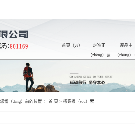
首頁（yè）
走進正
產品中
（zhèng）豪
（zhōng）
您當（dāng）前的位置 ：
首 頁
> 標簽搜（sōu）索