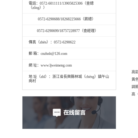
電話：0572-6011111/13905825306（查總
（zǒng））
0572-6290688/18268225666（蔣總）
0572-6290699/18757228977（查經理）
傳真（zhēn）：0572-6290622
郵 箱：cnzhnh@126.com
網 址：www.ljweimeng.com
高鋁
地 址（zhǐ）：浙江省長興縣林城（chéng）鎮午山
黃
崗村
調
高