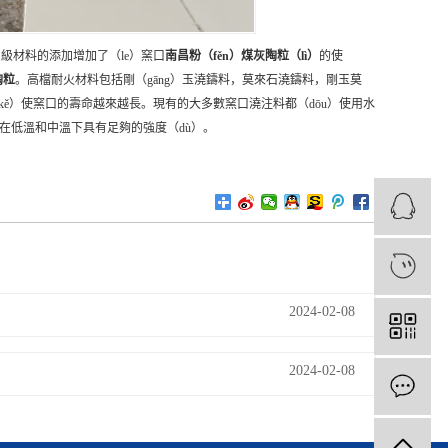
）級材料的添加增加了（le）窯口
南昌
粉（fěn）煤灰陶粒（lì）
的使
陶粒
。高檔耐火材料包括剛（gāng）玉澆鑄料，莫來石澆鑄料，剛玉莫
（kě）使窯口的壽命越來越長。現有的大多數窯口澆注料都（dōu）使用水
在低溫和中溫下具有足夠的強度（dù）。
1
2024-02-08
2024-02-08