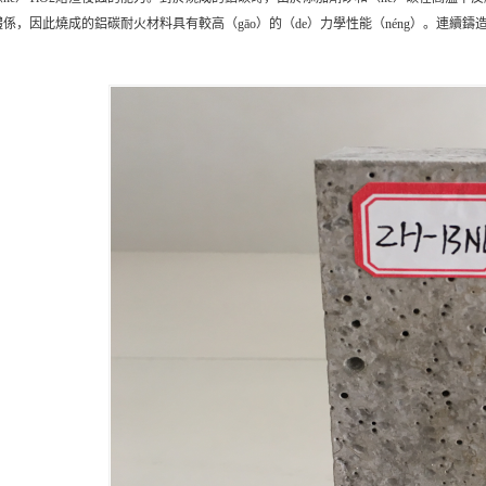
體係，因此燒成的鋁碳耐火材料具有較高（gāo）的（de）力學性能（néng）。連續
。