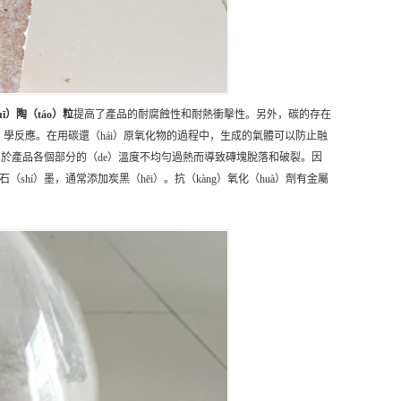
ī）陶（táo）粒
提高了產品的耐腐蝕性和耐熱衝擊性。另外，碳的存在
）學反應。在用碳還（hái）原氧化物的過程中，生成的氣體可以防止融
避免由於產品各個部分的（de）溫度不均勻過熱而導致磚塊脫落和破裂。因
shí）墨，通常添加炭黑（hēi）。抗（kàng）氧化（huà）劑有金屬