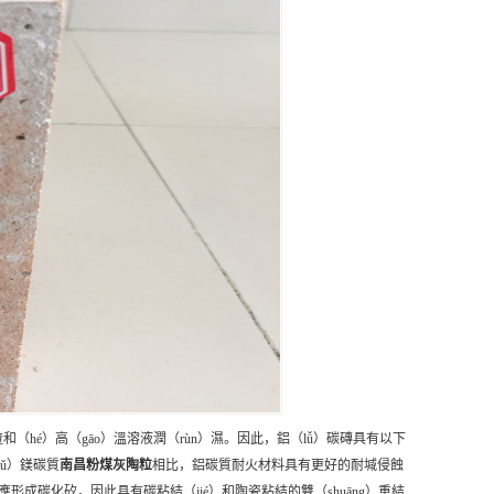
（hé）高（gāo）溫溶液潤（rùn）濕。因此，鋁（lǚ）碳磚具有以下
yǔ）鎂碳質
南昌
粉煤灰陶粒
相比，鋁碳質耐火材料具有更好的耐堿侵蝕
形成碳化矽，因此具有碳粘結（jié）和陶瓷粘結的雙（shuāng）重結