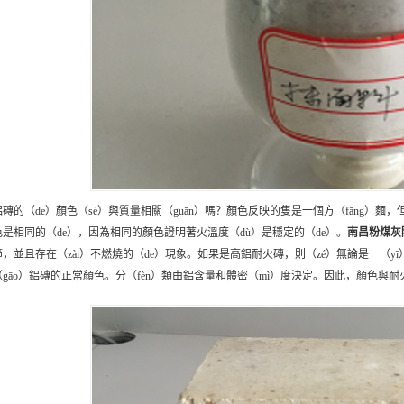
磚的（de）顏色（sè）與質量相關（guān）嗎？顏色反映的隻是一個方（fāng）麵
色是相同的（de），因為相同的顏色證明著火溫度（dù）是穩定的（de）。
南昌
粉煤灰
節，並且存在（zài）不燃燒的（de）現象。如果是高鋁耐火磚，則（zé）無論是一（
（gāo）鋁磚的正常顏色。分（fèn）類由鋁含量和體密（mì）度決定。因此，顏色與耐