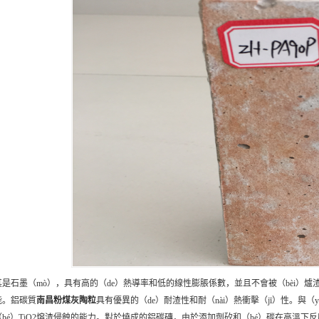
其是石墨（mò），具有高的（de）熱導率和低的線性膨脹係數，並且不會被（bèi）爐渣和
能。鋁碳質
南昌
粉煤灰陶粒
具有優異的（de）耐渣性和耐（nài）熱衝擊（jī）性。與（
（hé）TiO2熔渣侵蝕的能力。對於燒成的鋁碳磚，由於添加劑矽和（hé）碳在高溫下反應