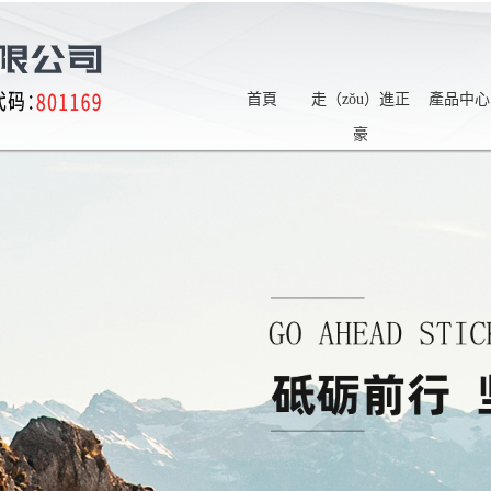
首頁
走（zǒu）進正
產品中心
豪