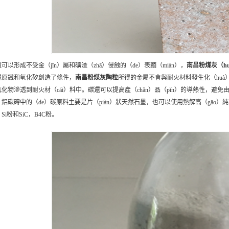
可以形成不受金（jīn）屬和礦渣（zhā）侵蝕的（de）表麵（miàn），
南昌
粉煤灰（hu
還原鐵和氧化矽創造了條件，
南昌
粉煤灰陶粒
所得的金屬不會與耐火材料發生化（huà
氧化物滲透到耐火材（cái）料中。碳還可以提高產（chǎn）品（pǐn）的導熱性，
鋁碳磚中的（de）碳原料主要是片（piàn）狀天然石墨，也可以使用熱解高（gāo）純石（
，Si粉和SiC，B4C粉。