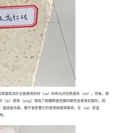
其厚度取決於主板使用的材（cái）料和允許的熱損失（shī）。然後，將
的（de）使用（yòng）增強了耐磨陶瓷塗層的韌性並使其抗變形。因
hōng）建造後吊裝，都不會影響它的使用與使用壽命。在（zài）常溫
使用。