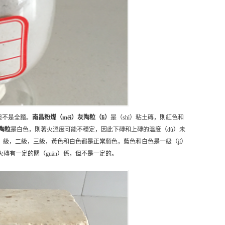
，但不是全麵。
南昌
粉煤（méi）灰陶粒（lì）
是（shì）粘土磚，則紅色和
陶粒
是白色，則著火溫度可能不穩定，因此下磚和上磚的溫度（dù）未
yī）級，二級，三級，黃色和白色都是正常顏色，藍色和白色是一級（jí）
火磚有一定的關（guān）係，但不是一定的。