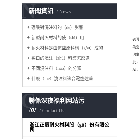
N
新聞資訊
News
硼酸對澆注料的（de）影響
新型耐火材料的使（shǐ）用
碳還
為
耐火材料是由這些原料構（gòu）成的
溶
窖口的澆注（zhù）料該怎麽選
此，
不同澆注料（liào）的分類
Al
什麽（me）澆注料適合電爐爐蓋
C
聯係深夜福利网站污
AV
Contact Us
浙江正豪耐火材料股（gǔ）份有限公
司