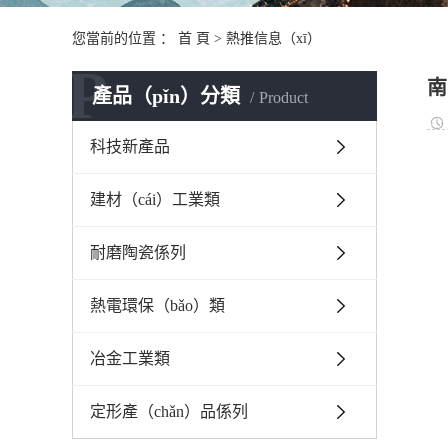
您當前的位置 ：
首 頁
>
熱推信息（xī）
P
南
產品（pǐn）分類
Product
科技新產品
建材（cái）工業類
耐磨陶瓷係列
熱電環保（bǎo）類
冶金工業類
定形產（chǎn）品係列