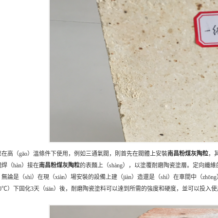
果在高（gāo）溫條件下使用，例如三通氣閥，則首先在閥體上安裝
南昌
粉煤灰陶粒
，
焊（hàn）接在
南昌
粉煤灰陶粒
的表麵上（shàng），以塗覆耐磨陶瓷塗層。定向纖維
無論是（shì）在現（xiàn）場安裝的設備上建（jiàn）造還是（shì）在車間中（z
20℃）下固化3天（tiān）後，耐磨陶瓷塗料可以達到所需的強度和硬度，並可以投入