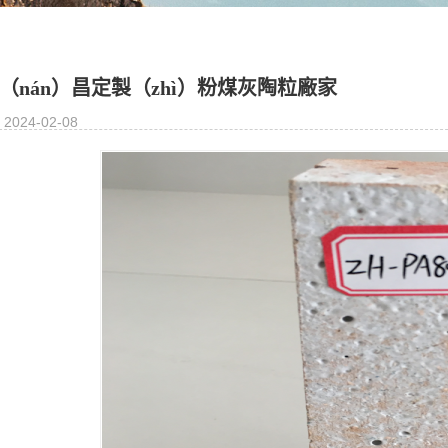
（nán）昌定製（zhì）粉煤灰陶粒廠家
2024-02-08