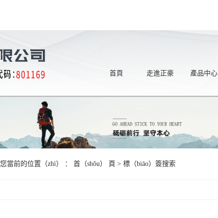
首頁
走進正豪
產品中心
您當前的位置（zhì） ：
首（shǒu） 頁
> 標（biāo）簽搜索