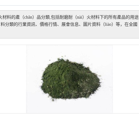
火材料
的產（chǎn）品分類,包括
耐磨耐（nài）火材料
下的所有產品的用途
）料
分類的行業資訊、價格行情、展會信息、圖片資料（liào）等，在全國（
）