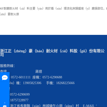
06F耐磨耐火材（cái）料主要（yào）用於循（xún）環流化床鍋爐易（yì）磨損部
zhǔ）要耐火原
浙江正（zhèng）豪（háo）耐火材（cái）料股（gǔ）份有限公
司
服務熱線：
查總 蔣總
座機： 0572-6011111 座機：0572-6290688
手（shǒu）機：13905825306 手機：18268225666
查經理
座機：0572-6290699
手機：18757228977
地址：浙江省長興縣（xiàn）林城鎮午山崗（gǎng）村 E-MAIL ：